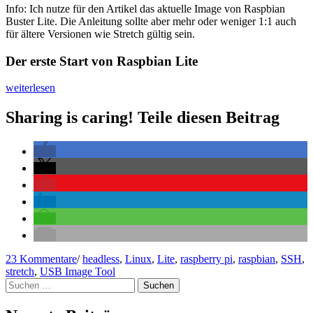
Info: Ich nutze für den Artikel das aktuelle Image von Raspbian
Buster Lite. Die Anleitung sollte aber mehr oder weniger 1:1 auch
für ältere Versionen wie Stretch gültig sein.
Der erste Start von Raspbian Lite
„Installation
weiterlesen
und
Konfiguration
Sharing is caring! Teile diesen Beitrag
von
Raspbian
Lite
(Buster)
auf
Raspberry
Pi
3
(ohne
Desktop)“
zu
23 Kommentare
/
headless
,
Linux
,
Lite
,
raspberry pi
,
raspbian
,
SSH
,
Installation
stretch
,
USB Image Tool
Suchen
und
nach:
Konfiguration
von