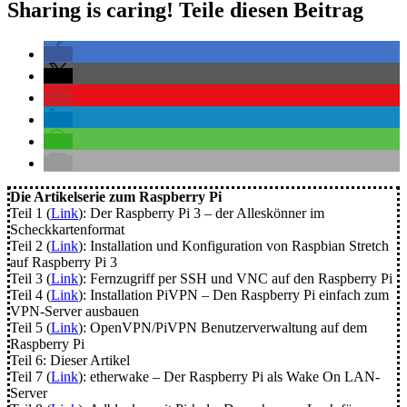
Sharing is caring! Teile diesen Beitrag
Die Artikelserie zum Raspberry Pi
Teil 1 (
Link
): Der Raspberry Pi 3 – der Alleskönner im
Scheckkartenformat
Teil 2 (
Link
): Installation und Konfiguration von Raspbian Stretch
auf Raspberry Pi 3
Teil 3 (
Link
): Fernzugriff per SSH und VNC auf den Raspberry Pi
Teil 4 (
Link
): Installation PiVPN – Den Raspberry Pi einfach zum
VPN-Server ausbauen
Teil 5 (
Link
): OpenVPN/PiVPN Benutzerverwaltung auf dem
Raspberry Pi
Teil 6: Dieser Artikel
Teil 7 (
Link
): etherwake – Der Raspberry Pi als Wake On LAN-
Server