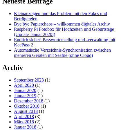
Neueste Beiträge
Raspbian
Lite
Kleinanzeigen und das Problem mit den Fakes und
(Buster)
Betrügereien
auf
Bye bye Papierchaos – willkommen digitales Archiv
Raspberry
Raspberry Pi Fotobox für Hochzeiten und Geburtstage
Pi
(Update Januar 2020!)
3
Endlich sicher! Passworterstellung und -verwaltung mit
(ohne
KeePass 2
Desktop)
Automatische Verzeichnis-Synchronisation zwischen
mehreren Geräten mit Seafile (ohne Cloud)
Archiv
September 2023
(1)
April 2020
(1)
Januar 2020
(1)
Januar 2019
(1)
Dezember 2018
(1)
Oktober 2018
(1)
August 2018
(1)
April 2018
(3)
März 2018
(2)
Januar 2018
(1)