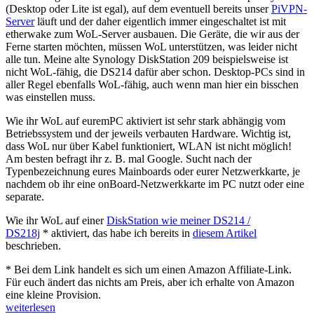
(Desktop oder Lite ist egal), auf dem eventuell bereits unser
PiVPN-
Server
läuft und der daher eigentlich immer eingeschaltet ist mit
etherwake zum WoL-Server ausbauen. Die Geräte, die wir aus der
Ferne starten möchten, müssen WoL unterstützen, was leider nicht
alle tun. Meine alte Synology DiskStation 209 beispielsweise ist
nicht WoL-fähig, die DS214 dafür aber schon. Desktop-PCs sind in
aller Regel ebenfalls WoL-fähig, auch wenn man hier ein bisschen
was einstellen muss.
Wie ihr WoL auf euremPC aktiviert ist sehr stark abhängig vom
Betriebssystem und der jeweils verbauten Hardware. Wichtig ist,
dass WoL nur über Kabel funktioniert, WLAN ist nicht möglich!
Am besten befragt ihr z. B. mal Google. Sucht nach der
Typenbezeichnung eures Mainboards oder eurer Netzwerkkarte, je
nachdem ob ihr eine onBoard-Netzwerkkarte im PC nutzt oder eine
separate.
Wie ihr WoL auf einer
DiskStation wie meiner DS214 /
DS218j
* aktiviert, das habe ich bereits in
diesem Artikel
beschrieben.
* Bei dem Link handelt es sich um einen Amazon Affiliate-Link.
Für euch ändert das nichts am Preis, aber ich erhalte von Amazon
eine kleine Provision.
„etherwake
weiterlesen