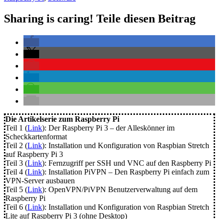
mit
einem
Sharing is caring! Teile diesen Beitrag
Klick
steuern
Die Artikelserie zum Raspberry Pi
Teil 1 (
Link
): Der Raspberry Pi 3 – der Alleskönner im
Scheckkartenformat
Teil 2 (
Link
): Installation und Konfiguration von Raspbian Stretch
auf Raspberry Pi 3
Teil 3 (
Link
): Fernzugriff per SSH und VNC auf den Raspberry Pi
Teil 4 (
Link
): Installation PiVPN – Den Raspberry Pi einfach zum
VPN-Server ausbauen
Teil 5 (
Link
): OpenVPN/PiVPN Benutzerverwaltung auf dem
Raspberry Pi
Teil 6 (
Link
): Installation und Konfiguration von Raspbian Stretch
Lite auf Raspberry Pi 3 (ohne Desktop)