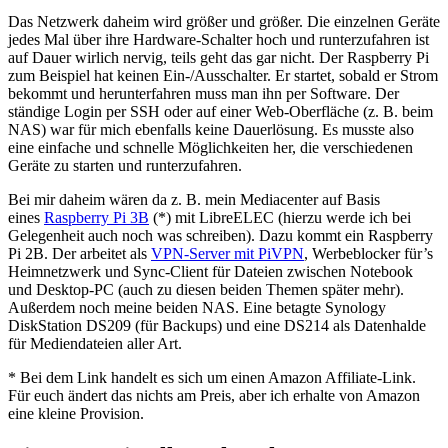
Das Netzwerk daheim wird größer und größer. Die einzelnen Geräte
jedes Mal über ihre Hardware-Schalter hoch und runterzufahren ist
auf Dauer wirlich nervig, teils geht das gar nicht. Der Raspberry Pi
zum Beispiel hat keinen Ein-/Ausschalter. Er startet, sobald er Strom
bekommt und herunterfahren muss man ihn per Software. Der
ständige Login per SSH oder auf einer Web-Oberfläche (z. B. beim
NAS) war für mich ebenfalls keine Dauerlösung. Es musste also
eine einfache und schnelle Möglichkeiten her, die verschiedenen
Geräte zu starten und runterzufahren.
Bei mir daheim wären da z. B. mein Mediacenter auf Basis
eines
Raspberry Pi 3B
(*) mit LibreELEC (hierzu werde ich bei
Gelegenheit auch noch was schreiben). Dazu kommt ein Raspberry
Pi 2B. Der arbeitet als
VPN-Server mit PiVPN
, Werbeblocker für’s
Heimnetzwerk und Sync-Client für Dateien zwischen Notebook
und Desktop-PC (auch zu diesen beiden Themen später mehr).
Außerdem noch meine beiden NAS. Eine betagte Synology
DiskStation DS209 (für Backups) und eine DS214 als Datenhalde
für Mediendateien aller Art.
* Bei dem Link handelt es sich um einen Amazon Affiliate-Link.
Für euch ändert das nichts am Preis, aber ich erhalte von Amazon
eine kleine Provision.