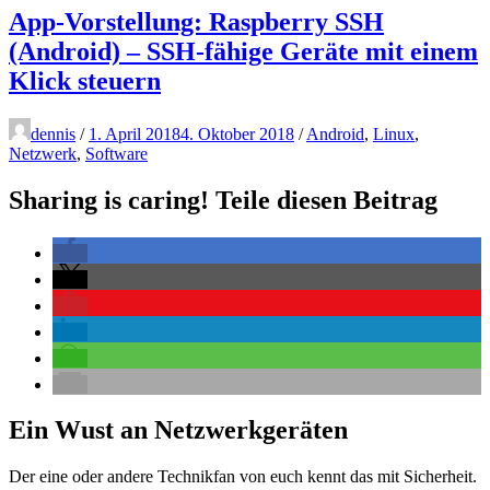
App-Vorstellung: Raspberry SSH
(Android) – SSH-fähige Geräte mit einem
Klick steuern
dennis
/
1. April 2018
4. Oktober 2018
/
Android
,
Linux
,
Netzwerk
,
Software
Sharing is caring! Teile diesen Beitrag
Ein Wust an Netzwerkgeräten
Der eine oder andere Technikfan von euch kennt das mit Sicherheit.