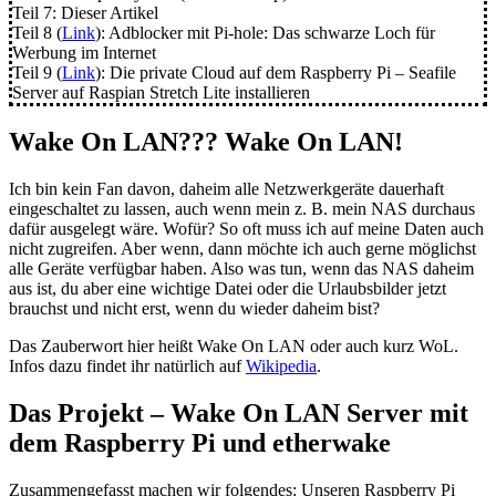
Teil 7: Dieser Artikel
Teil 8 (
Link
): Adblocker mit Pi-hole: Das schwarze Loch für
Werbung im Internet
Teil 9 (
Link
): Die private Cloud auf dem Raspberry Pi – Seafile
Server auf Raspian Stretch Lite installieren
Wake On LAN??? Wake On LAN!
Ich bin kein Fan davon, daheim alle Netzwerkgeräte dauerhaft
eingeschaltet zu lassen, auch wenn mein z. B. mein NAS durchaus
dafür ausgelegt wäre. Wofür? So oft muss ich auf meine Daten auch
nicht zugreifen. Aber wenn, dann möchte ich auch gerne möglichst
alle Geräte verfügbar haben. Also was tun, wenn das NAS daheim
aus ist, du aber eine wichtige Datei oder die Urlaubsbilder jetzt
brauchst und nicht erst, wenn du wieder daheim bist?
Das Zauberwort hier heißt Wake On LAN oder auch kurz WoL.
Infos dazu findet ihr natürlich auf
Wikipedia
.
Das Projekt – Wake On LAN Server mit
dem Raspberry Pi und etherwake
Zusammengefasst machen wir folgendes: Unseren Raspberry Pi