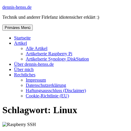
Zum
dennis-henss.de
Inhalt
Technik und anderer Firlefanz idiotensicher erklärt :)
springen
Primäres Menü
Startseite
Artikel
Alle Artikel
Artikelserie Raspberry Pi
Artikelserie Synology DiskStation
Über dennis-henss.de
Über mich
Rechtliches
Impressum
Datenschutzerklärung
Haftungsausschluss (Disclaimer)
Cookie-Richtlinie (EU)
Schlagwort:
Linux