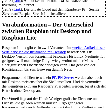
Teil 8 (
Link
): Adblocker mit Pi-hole: Das schwarze Loch für
Werbung im Internet
Teil 9 (
Link
): Die private Cloud auf dem Raspberry Pi – Seafile
Server auf Raspian Stretch Lite installieren
Vorabinformation – Der Unterschied
zwischen Raspbian mit Desktop und
Raspbian Lite
Raspbian Linux gibt es in zwei Varianten. Im
zweiten Artikel dieser
Serie habe ich die Installation mit Desktop
beschrieben. Die
Desktop-Version von Raspian ist besonders für Linux-Neulinge gut
geeignet, weil man einige Dinge wie gewohnt mit der Maus auf
einer grafischen Oberfläche erledigen kann. Das geht von der
Konfiguration bis zum Browsen durch’s Netz.
Programme und Dienste wie ein
PiVPN-Server
werden aber auch
mit Desktop meistens über die Shell installiert. Und da vermutlich
die wenigsten aktiv am Raspberry Pi arbeiten werden, bietet sich der
Betrieb ohne Desktop an.
Der Vorteil liegt auf der Hand: Weniger grafische Elemente und
Dienste, die geladen werden müssen. Ergo geringerer
Ressourcenverbrauch. Außerdem kommt das Linux-Feeling eh erst