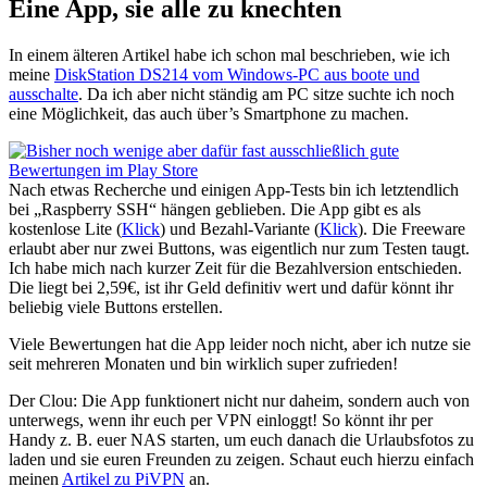
Eine App, sie alle zu knechten
In einem älteren Artikel habe ich schon mal beschrieben, wie ich
meine
DiskStation DS214 vom Windows-PC aus boote und
ausschalte
. Da ich aber nicht ständig am PC sitze suchte ich noch
eine Möglichkeit, das auch über’s Smartphone zu machen.
Nach etwas Recherche und einigen App-Tests bin ich letztendlich
bei „Raspberry SSH“ hängen geblieben. Die App gibt es als
kostenlose Lite (
Klick
) und Bezahl-Variante (
Klick
). Die Freeware
erlaubt aber nur zwei Buttons, was eigentlich nur zum Testen taugt.
Ich habe mich nach kurzer Zeit für die Bezahlversion entschieden.
Die liegt bei 2,59€, ist ihr Geld definitiv wert und dafür könnt ihr
beliebig viele Buttons erstellen.
Viele Bewertungen hat die App leider noch nicht, aber ich nutze sie
seit mehreren Monaten und bin wirklich super zufrieden!
Der Clou: Die App funktionert nicht nur daheim, sondern auch von
unterwegs, wenn ihr euch per VPN einloggt! So könnt ihr per
Handy z. B. euer NAS starten, um euch danach die Urlaubsfotos zu
laden und sie euren Freunden zu zeigen. Schaut euch hierzu einfach
meinen
Artikel zu PiVPN
an.