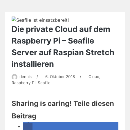
zwischen
mehreren
Geräten
mit
Seafile
Die private Cloud auf dem
(ohne
Cloud)
Raspberry Pi – Seafile
Server auf Raspian Stretch
installieren
dennis
/
6. Oktober 2018
/
Cloud
,
Raspberry Pi
,
Seafile
Sharing is caring! Teile diesen
Beitrag