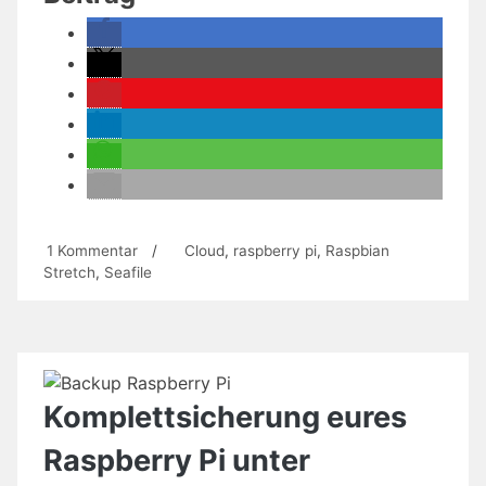
dem
Raspberry
Pi
–
Seafile
Server
auf
Raspian
Stretch
zu
1 Kommentar
/
Cloud
,
raspberry pi
,
Raspbian
Die
Stretch
,
Seafile
installieren“
private
Cloud
auf
dem
Raspberry
Pi
Komplettsicherung eures
–
Seafile
Raspberry Pi unter
Server