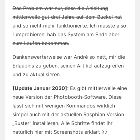
Das Problem war nur, dass die Anleitung
mittlerweile gut drei Jahre auf dem Buckel hat
und so nicht mehr funktionierte. Ich musste also
rumprobieren, hab das System am Ende aber
zum Laufen bekommen.
Dankenswerterweise war André so nett, mir die
Erlaubnis zu geben, seinen Artikel aufzugreifen
und zu aktualisieren.
[Update Januar 2020]:
Es gibt mittlerweile eine
neue Version der Photobooth-Software. Diese
lässt sich mit wenigen Kommandos wirklich
simpel auch mit der aktuellen Raspbian Version
„Buster“ installieren. Alle Schritte findet ihr
natürlich hier mit Screenshots erklärt 🙂