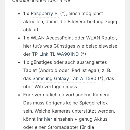
natürlich keinen Cent mehr.
1 x
Raspberry Pi
(*), einen möglichst
aktuellen, damit die Bildverarbeitung zügig
abläuft
1 x WLAN AccessPoint oder WLAN Router,
hier tut’s was Günstiges wie beispielsweise
der
TP-Link TL-WA901ND
(*)
1 x günstiges oder auch ausrangiertes
Tablet (Android oder iPad ist egal), z. B.
das
Samsung Galaxy Tab A T580
(*), das
über Wifi verfügen muss
Eure vermutlich eh vorhandene Kamera.
Das muss übrigens keine Spiegelreflex
sein. Welche Kameras unterstützt werden,
könnt ihr
hier
einsehen + genug Akkus
oder einen Stromadapter für die