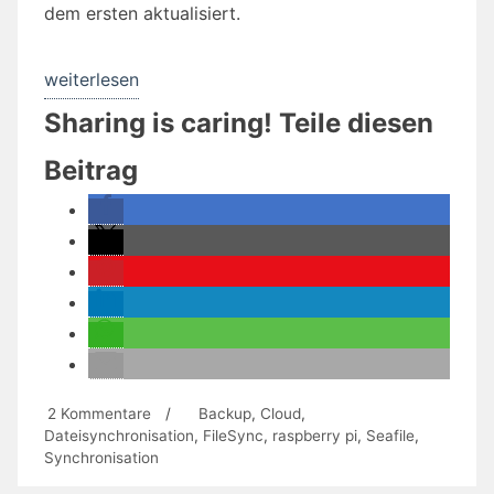
dem ersten aktualisiert.
„Automatische
weiterlesen
Verzeichnis-
Sharing is caring! Teile diesen
Synchronisation
Beitrag
zwischen
mehreren
Geräten
mit
Seafile
(ohne
Cloud)“
zu
2 Kommentare
/
Backup
,
Cloud
,
Automatische
Dateisynchronisation
,
FileSync
,
raspberry pi
,
Seafile
,
Verzeichnis-
Synchronisation
Synchronisation