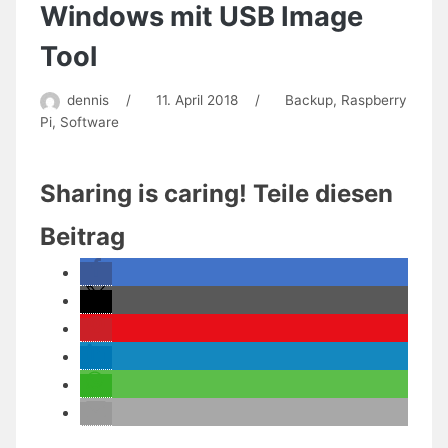
auf
Windows mit USB Image
Raspian
Stretch
Tool
installieren
dennis
/
11. April 2018
/
Backup
,
Raspberry
Pi
,
Software
Sharing is caring! Teile diesen
Beitrag