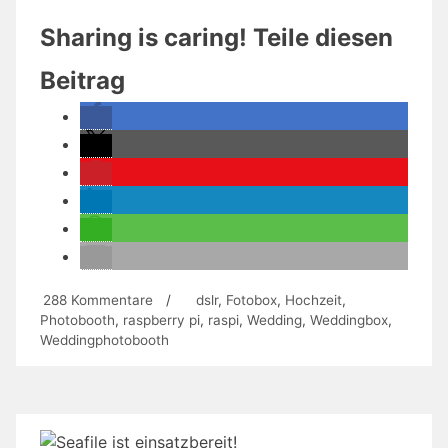
Pi
Sharing is caring! Teile diesen
Fotobox
für
Beitrag
Hochzeiten
und
Geburtstage
(Update
Januar
2020!)“
zu
288 Kommentare
/
dslr
,
Fotobox
,
Hochzeit
,
Raspberry
Photobooth
,
raspberry pi
,
raspi
,
Wedding
,
Weddingbox
,
Pi
Weddingphotobooth
Fotobox
für
Hochzeiten
und
Geburtstage