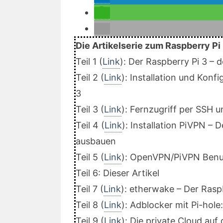
Die Artikelserie zum Raspberry Pi
Teil 1 (
Link
): Der Raspberry Pi 3 –
Teil 2 (
Link
): Installation und Konf
3
Teil 3 (
Link
): Fernzugriff per SSH 
Teil 4 (
Link
): Installation PiVPN –
ausbauen
Teil 5 (
Link
): OpenVPN/PiVPN Benu
Teil 6: Dieser Artikel
Teil 7 (
Link
): etherwake – Der Ras
Teil 8 (
Link
): Adblocker mit Pi-hol
Teil 9 (
Link
): Die private Cloud auf