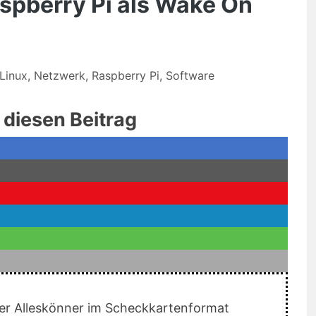
spberry Pi als Wake On
Linux
,
Netzwerk
,
Raspberry Pi
,
Software
e diesen Beitrag
 der Alleskönner im Scheckkartenformat