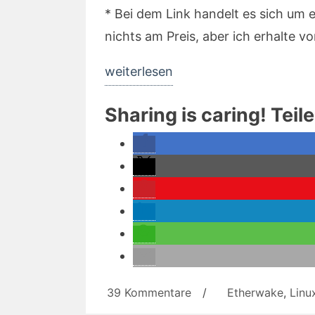
* Bei dem Link handelt es sich um 
nichts am Preis, aber ich erhalte v
„etherwake
weiterlesen
–
Sharing is caring! Teil
Der
Raspberry
Pi
als
Wake
On
LAN-
Server“
zu
39 Kommentare
/
Etherwake
,
Linu
etherwake