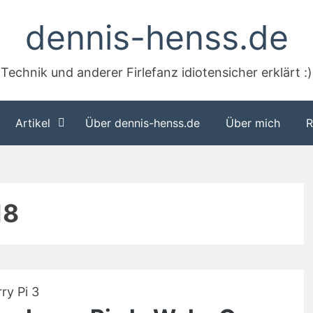
dennis-henss.de
Technik und anderer Firlefanz idiotensicher erklärt :)
Artikel
Über dennis-henss.de
Über mich
R
18