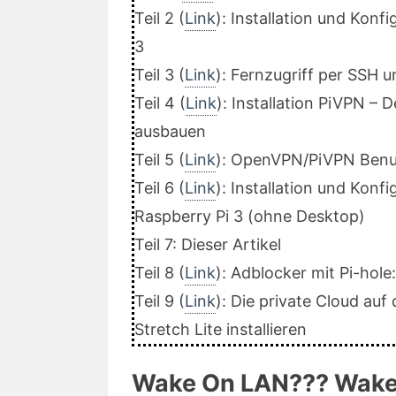
Teil 2 (
Link
): Installation und Konf
3
Teil 3 (
Link
): Fernzugriff per SSH 
Teil 4 (
Link
): Installation PiVPN –
ausbauen
Teil 5 (
Link
): OpenVPN/PiVPN Benu
Teil 6 (
Link
): Installation und Konf
Raspberry Pi 3 (ohne Desktop)
Teil 7: Dieser Artikel
Teil 8 (
Link
): Adblocker mit Pi-hol
Teil 9 (
Link
): Die private Cloud auf
Stretch Lite installieren
Wake On LAN??? Wake