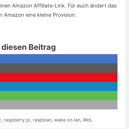
einen Amazon Affiliate-Link. Für euch ändert das
on Amazon eine kleine Provision.
e diesen Beitrag
x
,
raspberry pi
,
raspbian
,
wake on lan
,
WoL