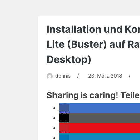
–
Der
Raspberry
Installation und K
Pi
als
Lite (Buster) auf R
Wake
On
Desktop)
LAN-
Server
dennis
/
28. März 2018
/
Sharing is caring! Teil