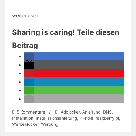
„Adblocker
weiterlesen
mit
Sharing is caring! Teile diesen
Pi-
hole:
Beitrag
Das
schwarze
Loch
für
Werbung
im
Internet“
zu
5 Kommentare
/
Adblocker
,
Anleitung
,
DNS
,
Adblocker
Installation
,
Installationsanleitung
,
Pi-hole
,
raspberry pi
,
mit
Werbeblocker
,
Werbung
Pi-