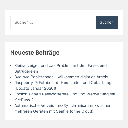
hole:
Das
schwarze
Loch
Suchen
für
nach:
Werbung
im
Internet
Neueste Beiträge
Kleinanzeigen und das Problem mit den Fakes und
Betrügereien
Bye bye Papierchaos – willkommen digitales Archiv
Raspberry Pi Fotobox für Hochzeiten und Geburtstage
(Update Januar 2020!)
Endlich sicher! Passworterstellung und -verwaltung mit
KeePass 2
Automatische Verzeichnis-Synchronisation zwischen
mehreren Geräten mit Seafile (ohne Cloud)