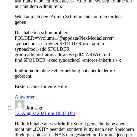
Mit Putty habe ich Root access. Aber mit Winscp komme ich
nur mit dem Admin rein.
Wie kann ich dem Admin Schreibrechte auf den Ordner
geben.
Das habe ich schon probiert:
FOLDER=“/volume1/@appdata/PlexMediaServer“
synoacltool -set-owner $FOLDER user admin
synoacltool -add $FOLDER
group:administrators:allow:rwxpdDaARWcCo:fd–
find $FOLDER -exec synoacltool -enforce-inherit {} \;
funktionierte ohne Fehlermeldung hat aber leider nix
gebracht.
Besten Dank für eure Hilfe
Antworten
Jan
sagt:
12. August 2021 um 18:37 Uhr
Hallo ich habe alles schritt für Schritt gemacht, habe aber
nicht mit „EXIT“ beendet, sondern Putty nach dem Speichern
direkt geschlossen .. NAS neu gestartet, und komme jetzt per