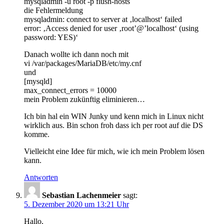
mysqladmin -u root -p flush-hosts
die Fehlermeldung
mysqladmin: connect to server at ‚localhost‘ failed
error: ‚Access denied for user ‚root’@’localhost‘ (using
password: YES)‘
Danach wollte ich dann noch mit
vi /var/packages/MariaDB/etc/my.cnf
und
[mysqld]
max_connect_errors = 10000
mein Problem zukünftig eliminieren…
Ich bin hal ein WIN Junky und kenn mich in Linux nicht
wirklich aus. Bin schon froh dass ich per root auf die DS
komme.
Vielleicht eine Idee für mich, wie ich mein Problem lösen
kann.
Antworten
Sebastian Lachenmeier
sagt:
5. Dezember 2020 um 13:21 Uhr
Hallo,