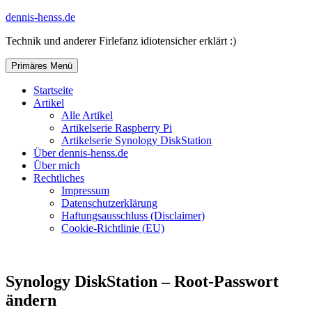
Zum
dennis-henss.de
Inhalt
Technik und anderer Firlefanz idiotensicher erklärt :)
springen
Primäres Menü
Startseite
Artikel
Alle Artikel
Artikelserie Raspberry Pi
Artikelserie Synology DiskStation
Über dennis-henss.de
Über mich
Rechtliches
Impressum
Datenschutzerklärung
Haftungsausschluss (Disclaimer)
Cookie-Richtlinie (EU)
Synology DiskStation – Root-Passwort
ändern