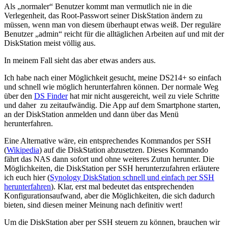
Als „normaler“ Benutzer kommt man vermutlich nie in die
Verlegenheit, das Root-Passwort seiner DiskStation ändern zu
müssen, wenn man von diesem überhaupt etwas weiß. Der reguläre
Benutzer „admin“ reicht für die alltäglichen Arbeiten auf und mit der
DiskStation meist völlig aus.
In meinem Fall sieht das aber etwas anders aus.
Ich habe nach einer Möglichkeit gesucht, meine DS214+ so einfach
und schnell wie möglich herunterfahren können. Der normale Weg
über den
DS Finder
hat mir nicht ausgereicht, weil zu viele Schritte
und daher zu zeitaufwändig. Die App auf dem Smartphone starten,
an der DiskStation anmelden und dann über das Menü
herunterfahren.
Eine Alternative wäre, ein entsprechendes Kommandos per SSH
(
Wikipedia
) auf die DiskStation abzusetzen. Dieses Kommando
fährt das NAS dann sofort und ohne weiteres Zutun herunter. Die
Möglichkeiten, die DiskStation per SSH herunterzufahren erläutere
ich euch hier (
Synology DiskStation schnell und einfach per SSH
herunterfahren
). Klar, erst mal bedeutet das entsprechenden
Konfigurationsaufwand, aber die Möglichkeiten, die sich dadurch
bieten, sind diesen meiner Meinung nach definitiv wert!
Um die DiskStation aber per SSH steuern zu können, brauchen wir