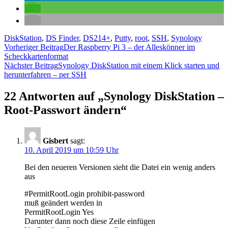
DiskStation
,
DS Finder
,
DS214+
,
Putty
,
root
,
SSH
,
Synology
Beitragsnavigation
Vorheriger Beitrag
Der Raspberry Pi 3 – der Alleskönner im
Scheckkartenformat
Nächster Beitrag
Synology DiskStation mit einem Klick starten und
herunterfahren – per SSH
22 Antworten auf „Synology DiskStation –
Root-Passwort ändern“
Gisbert
sagt:
10. April 2019 um 10:59 Uhr
Bei den neueren Versionen sieht die Datei ein wenig anders
aus
#PermitRootLogin prohibit-password
muß geändert werden in
PermitRootLogin Yes
Darunter dann noch diese Zeile einfügen