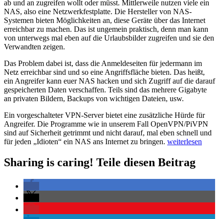
ab und an zugreifen wollt oder müsst. Mittlerweile nutzen viele ein
NAS, also eine Netzwerkfestplatte. Die Hersteller von NAS-
Systemen bieten Möglichkeiten an, diese Geräte über das Internet
erreichbar zu machen. Das ist ungemein praktisch, denn man kann
von unterwegs mal eben auf die Urlaubsbilder zugreifen und sie den
Verwandten zeigen.
Das Problem dabei ist, dass die Anmeldeseiten für jedermann im
Netz erreichbar sind und so eine Angriffsfläche bieten. Das heißt,
ein Angreifer kann euer NAS hacken und sich Zugriff auf die darauf
gespeicherten Daten verschaffen. Teils sind das mehrere Gigabyte
an privaten Bildern, Backups von wichtigen Dateien, usw.
Ein vorgeschalteter VPN-Server bietet eine zusätzliche Hürde für
Angreifer. Die Programme wie in unserem Fall OpenVPN/PiVPN
sind auf Sicherheit getrimmt und nicht darauf, mal eben schnell und
„Installation
für jeden „Idioten“ ein NAS ans Internet zu bringen.
weiterlesen
PiVPN
–
Sharing is caring! Teile diesen Beitrag
Den
Raspberry
Pi
einfach
zum
VPN-