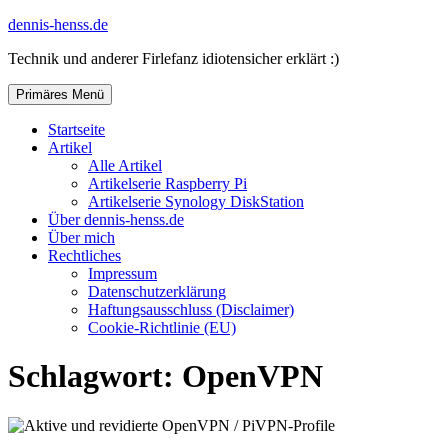
Zum
dennis-henss.de
Inhalt
Technik und anderer Firlefanz idiotensicher erklärt :)
springen
Primäres Menü
Startseite
Artikel
Alle Artikel
Artikelserie Raspberry Pi
Artikelserie Synology DiskStation
Über dennis-henss.de
Über mich
Rechtliches
Impressum
Datenschutzerklärung
Haftungsausschluss (Disclaimer)
Cookie-Richtlinie (EU)
Schlagwort:
OpenVPN