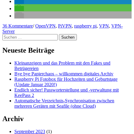
Server
ausbauen“
zu
36 Kommentare
/
OpenVPN
,
PiVPN
,
raspberry pi
,
VPN
,
VPN-
Installation
Server
Suchen
PiVPN
nach:
–
Den
Neueste Beiträge
Raspberry
Pi
Kleinanzeigen und das Problem mit den Fakes und
einfach
Betrügereien
zum
Bye bye Papierchaos – willkommen digitales Archiv
VPN-
Raspberry Pi Fotobox für Hochzeiten und Geburtstage
Server
(Update Januar 2020!)
ausbauen
Endlich sicher! Passworterstellung und -verwaltung mit
KeePass 2
Automatische Verzeichnis-Synchronisation zwischen
mehreren Geräten mit Seafile (ohne Cloud)
Archiv
September 2023
(1)