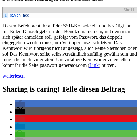
Shell
1
pivpn 
add
Diesen Befehl gebt ihr auf der SSH-Konsole ein und bestätigt ihn
mit Enter. Danach gebt ihr den Benutzernamen ein, mit dem man
sich später anmelden soll, gefolgt vom Passwort, das doppelt
eingegeben werden muss, um Vertipper auszuschließen. Das
Kennwort wird übrigens nicht angezeigt, auch keine Sternchen oder
so! Das Kennwort sollte selbstverständlich zufällig gewählt sein und
möglichst nicht zu erraten! Um zufällige Kennwörter zu erstellen
könnt ihr die Seite passwort-generator.com (
Link
) nutzen.
„OpenVPN/PiVPN
weiterlesen
Benutzer
anlegen
Sharing is caring! Teile diesen Beitrag
und
verwalten
auf
dem
Raspberry
Pi“