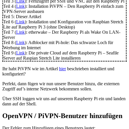
Teil 3 (
Link
): Fernzugriff per SSH und VNC auf den Raspberry Pi
Teil 4 (
Link
): Installation PiVPN – Den Raspberry Pi einfach zum
VPN-Server ausbauen
Teil 5: Dieser Artikel
Teil 6 (
Link
): Installation und Konfiguration von Raspbian Stretch
Lite auf Raspberry Pi 3 (ohne Desktop)
Teil 7 (
Link
): etherwake – Der Raspberry Pi als Wake On LAN-
Server
Teil 8 (
Link
): Adblocker mit Pi-hole: Das schwarze Loch für
Werbung im Internet
Teil 9 (
Link
): Die private Cloud auf dem Raspberry Pi – Seafile
Server auf Raspian Stretch Lite installieren
Ihr habt PiVPN wie im Artikel
hier
beschrieben installiert und
konfiguriert?
Perfekt, dann fügen wir nun unsere Benutzer hinzu, die externen
Zugriff auf’s interne Netzwerk bekommen sollen.
Über SSH loggen wir uns auf unserem Raspberry Pi ein und landen
dann auf der Shell.
OpenVPN / PiVPN-Benutzer hinzufügen
Der Fehler zum Hinzufügen eines Benutzers lautet: