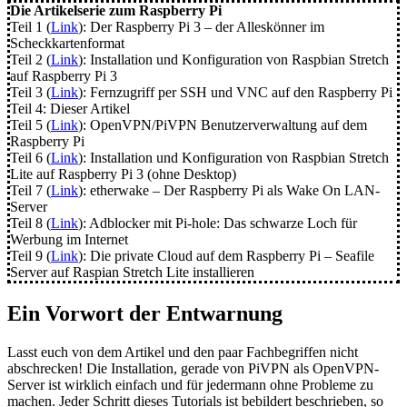
Die Artikelserie zum Raspberry Pi
Teil 1 (
Link
): Der Raspberry Pi 3 – der Alleskönner im
Scheckkartenformat
Teil 2 (
Link
): Installation und Konfiguration von Raspbian Stretch
auf Raspberry Pi 3
Teil 3 (
Link
): Fernzugriff per SSH und VNC auf den Raspberry Pi
Teil 4: Dieser Artikel
Teil 5 (
Link
): OpenVPN/PiVPN Benutzerverwaltung auf dem
Raspberry Pi
Teil 6 (
Link
): Installation und Konfiguration von Raspbian Stretch
Lite auf Raspberry Pi 3 (ohne Desktop)
Teil 7 (
Link
): etherwake – Der Raspberry Pi als Wake On LAN-
Server
Teil 8 (
Link
): Adblocker mit Pi-hole: Das schwarze Loch für
Werbung im Internet
Teil 9 (
Link
): Die private Cloud auf dem Raspberry Pi – Seafile
Server auf Raspian Stretch Lite installieren
Ein Vorwort der Entwarnung
Lasst euch von dem Artikel und den paar Fachbegriffen nicht
abschrecken! Die Installation, gerade von PiVPN als OpenVPN-
Server ist wirklich einfach und für jedermann ohne Probleme zu
machen. Jeder Schritt dieses Tutorials ist bebildert beschrieben, so