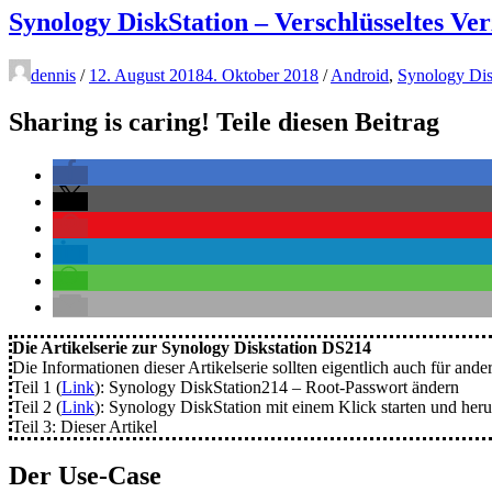
Synology DiskStation – Verschlüsseltes Ve
dennis
/
12. August 2018
4. Oktober 2018
/
Android
,
Synology Dis
Sharing is caring! Teile diesen Beitrag
Die Artikelserie zur Synology Diskstation DS214
Die Informationen dieser Artikelserie sollten eigentlich auch für ande
Teil 1 (
Link
): Synology DiskStation214 – Root-Passwort ändern
Teil 2 (
Link
): Synology DiskStation mit einem Klick starten und her
Teil 3: Dieser Artikel
Der Use-Case