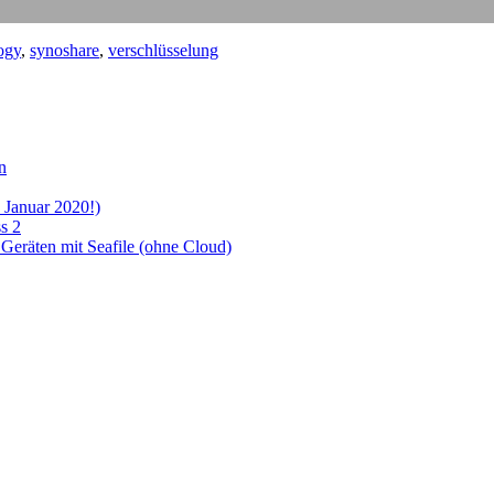
ogy
,
synoshare
,
verschlüsselung
n
 Januar 2020!)
s 2
Geräten mit Seafile (ohne Cloud)