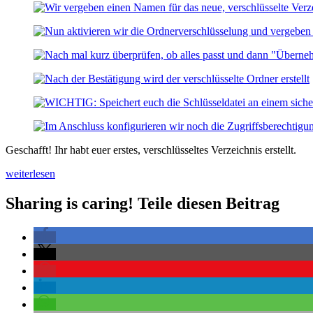
Geschafft! Ihr habt euer erstes, verschlüsseltes Verzeichnis erstellt.
„Synology
weiterlesen
DiskStation
–
Sharing is caring! Teile diesen Beitrag
Verschlüsseltes
Verzeichnis
erstellen
und
per
SSH
mounten“