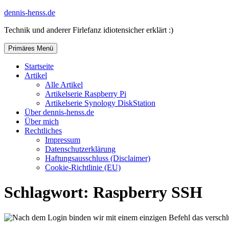
Zum
dennis-henss.de
Inhalt
Technik und anderer Firlefanz idiotensicher erklärt :)
springen
Primäres Menü
Startseite
Artikel
Alle Artikel
Artikelserie Raspberry Pi
Artikelserie Synology DiskStation
Über dennis-henss.de
Über mich
Rechtliches
Impressum
Datenschutzerklärung
Haftungsausschluss (Disclaimer)
Cookie-Richtlinie (EU)
Schlagwort:
Raspberry SSH