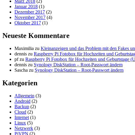
März 2018
(2)
Januar 2018
(1)
Dezember 2017
(2)
November 2017
(4)
Oktober 2017
(1)
Neueste Kommentare
Maximilia
zu
Kleinanzeigen und das Problem mit den Fakes un
dennis
zu
Raspberry Pi Fotobox für Hochzeiten und Geburtsta
pf
zu
Raspberry Pi Fotobox für Hochzeiten und Geburtstage (U
dennis
zu
Synology DiskStation – Root-Passwort ändern
Sascha
zu
Synology DiskStation – Root-Passwort ändern
Kategorien
Allgemein
(3)
Android
(2)
Backup
(2)
Cloud
(2)
Internet
(1)
Linux
(5)
Netzwerk
(3)
PiVPN
(2)