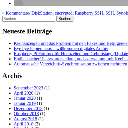
zu
4 Kommentare
/
DiskStation
,
encrypted
,
Raspberry SSH
,
SSH
,
Synol
Suchen
Synology
nach:
DiskStation
–
Neueste Beiträge
Verschlüsseltes
Verzeichnis
Kleinanzeigen und das Problem mit den Fakes und Betrügereie
erstellen
Bye bye Papierchaos – willkommen digitales Archiv
und
Raspberry Pi Fotobox für Hochzeiten und Geburtstage (Update
per
Endlich sicher! Passworterstellung und -verwaltung mit KeePas
SSH
Automatische Verzeichnis-Synchronisation zwischen mehreren 
mounten
Archiv
September 2023
(1)
April 2020
(1)
Januar 2020
(1)
Januar 2019
(1)
Dezember 2018
(1)
Oktober 2018
(1)
August 2018
(1)
April 2018
(3)