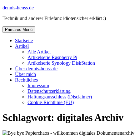
Zum
dennis-henss.de
Inhalt
Technik und anderer Firlefanz idiotensicher erklärt :)
springen
Primäres Menü
Startseite
Artikel
Alle Artikel
Artikelserie Raspberry Pi
Artikelserie Synology DiskStation
Über dennis-henss.de
Über mich
Rechtliches
Impressum
Datenschutzerklärung
Haftungsausschluss (Disclaimer)
Cookie-Richtlinie (EU)
Schlagwort:
digitales Archiv