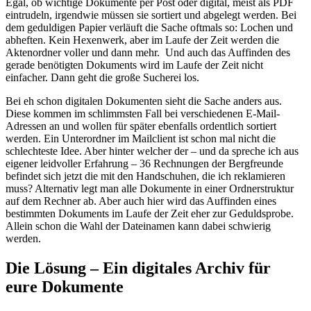
Egal, ob wichtige Dokumente per Post oder digital, meist als PDF
eintrudeln, irgendwie müssen sie sortiert und abgelegt werden. Bei
dem geduldigen Papier verläuft die Sache oftmals so: Lochen und
abheften. Kein Hexenwerk, aber im Laufe der Zeit werden die
Aktenordner voller und dann mehr. Und auch das Auffinden des
gerade benötigten Dokuments wird im Laufe der Zeit nicht
einfacher. Dann geht die große Sucherei los.
Bei eh schon digitalen Dokumenten sieht die Sache anders aus.
Diese kommen im schlimmsten Fall bei verschiedenen E-Mail-
Adressen an und wollen für später ebenfalls ordentlich sortiert
werden. Ein Unterordner im Mailclient ist schon mal nicht die
schlechteste Idee. Aber hinter welcher der – und da spreche ich aus
eigener leidvoller Erfahrung – 36 Rechnungen der Bergfreunde
befindet sich jetzt die mit den Handschuhen, die ich reklamieren
muss? Alternativ legt man alle Dokumente in einer Ordnerstruktur
auf dem Rechner ab. Aber auch hier wird das Auffinden eines
bestimmten Dokuments im Laufe der Zeit eher zur Geduldsprobe.
Allein schon die Wahl der Dateinamen kann dabei schwierig
werden.
Die Lösung – Ein digitales Archiv für
eure Dokumente