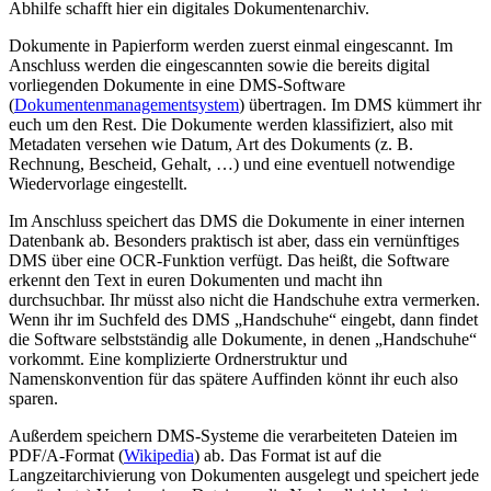
Abhilfe schafft hier ein digitales Dokumentenarchiv.
Dokumente in Papierform werden zuerst einmal eingescannt. Im
Anschluss werden die eingescannten sowie die bereits digital
vorliegenden Dokumente in eine DMS-Software
(
Dokumentenmanagementsystem
) übertragen. Im DMS kümmert ihr
euch um den Rest. Die Dokumente werden klassifiziert, also mit
Metadaten versehen wie Datum, Art des Dokuments (z. B.
Rechnung, Bescheid, Gehalt, …) und eine eventuell notwendige
Wiedervorlage eingestellt.
Im Anschluss speichert das DMS die Dokumente in einer internen
Datenbank ab. Besonders praktisch ist aber, dass ein vernünftiges
DMS über eine OCR-Funktion verfügt. Das heißt, die Software
erkennt den Text in euren Dokumenten und macht ihn
durchsuchbar. Ihr müsst also nicht die Handschuhe extra vermerken.
Wenn ihr im Suchfeld des DMS „Handschuhe“ eingebt, dann findet
die Software selbstständig alle Dokumente, in denen „Handschuhe“
vorkommt. Eine komplizierte Ordnerstruktur und
Namenskonvention für das spätere Auffinden könnt ihr euch also
sparen.
Außerdem speichern DMS-Systeme die verarbeiteten Dateien im
PDF/A-Format (
Wikipedia
) ab. Das Format ist auf die
Langzeitarchivierung von Dokumenten ausgelegt und speichert jede