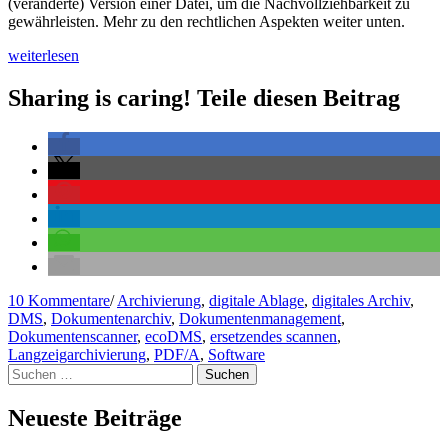
(veränderte) Version einer Datei, um die Nachvollziehbarkeit zu
gewährleisten. Mehr zu den rechtlichen Aspekten weiter unten.
„Bye
weiterlesen
bye
Papierchaos
Sharing is caring! Teile diesen Beitrag
–
willkommen
digitales
Archiv“
zu
10 Kommentare
/
Archivierung
,
digitale Ablage
,
digitales Archiv
,
Bye
DMS
,
Dokumentenarchiv
,
Dokumentenmanagement
,
bye
Dokumentenscanner
,
ecoDMS
,
ersetzendes scannen
,
Papierchaos
Langzeigarchivierung
,
PDF/A
,
Software
Suchen
–
nach:
willkommen
digitales
Neueste Beiträge
Archiv